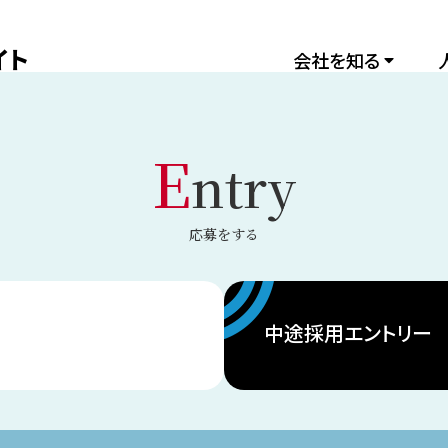
会社を知る
E
ntry
応募をする
中途採用エントリー